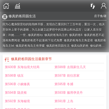
修真奶爸田园生活
庄子鱼
/著
因为心魔身陨雷劫的陆尧睁开眼，发现自己重回到了三百年前，重活一次，他决
意弥补上辈子的遗憾，为儿女建立起梦想中的花果山和水晶宫；让家人喜乐安
康；许她……一世...
修真奶爸by
修真奶爸海岛主的
修真奶爸6
修真奶爸惹不起
漫画免费阅读
修真奶爸惹不起漫画下拉式免费
修真奶爸海岛主角是谁
修真奶爸
海岛主txt
修真奶爸海岛主有弹窗
修真奶爸田园生活
修真仙医奶爸
修仙奶爸海
岛主
修真奶爸
修真奶爸惹不起
修仙奶爸岛主
修真奶爸有没有
修真奶爸不好惹
漫画免费阅读
修真奶爸在哪看
修真奶爸原著
修真奶爸免费阅读
修真奶爸阅
修真奶爸田园生活
最新章节
读
都市修真奶爸海岛主
修真奶爸在线阅读
奶爸的渔村生活
修真奶爸渔场主
修
第600章 东海仙境大结局
第599章 去我家住几天
真奶爸海岛主TXT
修真奶爸海岛主 庄子鱼
修真奶爸海岛主 陆尧
修真奶爸海岛
主笔趣阁
修真奶爸海岛主相似
修真奶爸免费
修真奶爸笔趣阁
修真奶爸海岛主
第598章 镇压
第597章 前往苏家
免费阅读
修真奶爸海岛主免费
修真奶爸海岛主全文免费阅读最新章
第596章 小婉修真
第595章 冬捕
第594章 隐灵根
第593章 服用孕灵丹
第592章 东海秘境
第591章 上岛