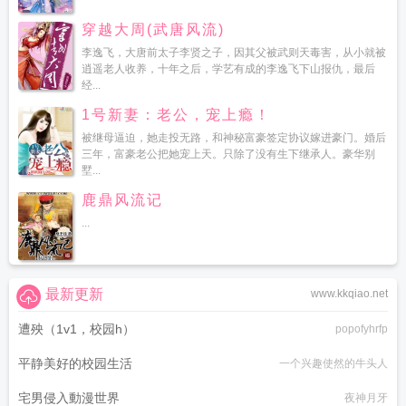
穿越大周(武唐风流)
李逸飞，大唐前太子李贤之子，因其父被武则天毒害，从小就被
逍遥老人收养，十年之后，学艺有成的李逸飞下山报仇，最后
经...
1号新妻：老公，宠上瘾！
被继母逼迫，她走投无路，和神秘富豪签定协议嫁进豪门。婚后
三年，富豪老公把她宠上天。只除了没有生下继承人。豪华别
墅...
鹿鼎风流记
...
最新更新
www.kkqiao.net
遭殃（1v1，校园h）
popofyhrfp
平静美好的校园生活
一个兴趣使然的牛头人
宅男侵入動漫世界
夜神月牙