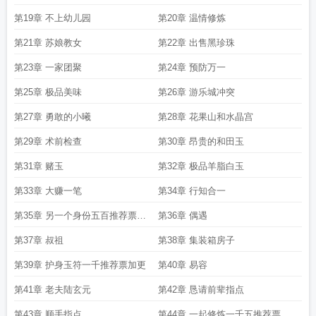
第19章 不上幼儿园
第20章 温情修炼
第21章 苏娘教女
第22章 出售黑珍珠
第23章 一家团聚
第24章 预防万一
第25章 极品美味
第26章 游乐城冲突
第27章 勇敢的小曦
第28章 花果山和水晶宫
第29章 术前检查
第30章 昂贵的和田玉
第31章 赌玉
第32章 极品羊脂白玉
第33章 大赚一笔
第34章 行知合一
第35章 另一个身份五百推荐票加
第36章 偶遇
更
第37章 叔祖
第38章 集装箱房子
第39章 护身玉符一千推荐票加更
第40章 易容
第41章 老夫陆玄元
第42章 恳请前辈指点
第43章 顺手指点
第44章 一起修炼一千五推荐票加