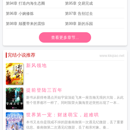
第94章 打造内海生态圈
第95章 交易完成
第96章 小婉修炼
第97章 告别过去
第98章 颠覆带来的震惊
第99章 新的乐园
查看更多章节...
完结小说推荐
www.kkqiao.net
新风领地
...
提前登陆三百年
新书从获得奇遇点开始宇宙深处飞来一座浩瀚无垠的大陆，从此
整个世界都不一样了。同时陈荣火脑海里还突然出现了一本...
世界第一宠：财迷萌宝，超难哄
本书又名你是我戒不掉的甜秦南御第一次遇见纪微甜，丢了重要
信息。秦南御第二次遇见纪微甜，丢了相亲对象。秦...