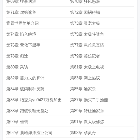
第69章 往事送油
第70章 狂风恶浪
第71章 虎鲸鲨鱼
第72章 因祸得福
背景世界简单介绍
第73章 灵宠太极
第74章 陷入绝境
第75章 太极斗鲨鱼
第76章 营救下黑手
第77章 患难见真情
第78章 归途
第79章 英雄记者
第80章 采访
第81章 太极上电视
第82章 苗力夫的算计
第83章 网上热议
第84章 破禁制种灵药
第85章 渔家乐
第86章 结交为yu0421万赏加更
第87章 购买二手渔船
第88章 踏破铁鞋无觅处
第89章 转让渔家乐
第90章 借钱
第91章 教太极修炼
第92章 晨曦海洋渔业公司
第93章 孕灵丹