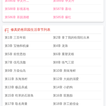
第590章 孕灵丹二
第589章 孕灵丹
第588章 影视基地
第587章 轰动
第586章 茶园酒楼
第585章 爆红
修真奶爸田园生活
章节列表
第1章 三百年前
第2章 拿了我的给我吐出来
第3章 宝物和机缘
第4章 龙珠
第5章 前世恩怨
第6章 重塑灵根
第7章 伐毛洗髓
第8章 练气三层
第9章 方壶仙岛
第10章 美味海鲜
第11章 东海渔村
第12章 大姐的溺爱
第13章 极品亲戚
第14章 小奶狗
第15章 吃草的石斑鱼
第16章 双胞胎
第17章 取名商量
第18章 辞工赔偿金