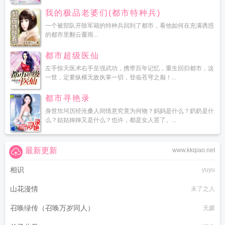
我的极品老婆们(都市特种兵)
一个被部队开除军籍的特种兵回到了都市，看他如何在充满诱惑
的都市里翻云覆雨...
都市超级医仙
左手惊天医术右手至强武功，携带百年记忆，重生回归都市，这
一世，定要纵横无敌执掌一切，登临苍穹之巅！...
都市寻艳录
身世坎坷历经沧桑人间情意究竟为何物？妈妈是什么？奶奶是什
么？姑姑婶婶又是什么？也许，都是女人罢了。...
最新更新
www.kkqiao.net
相识
yuyu
山花漫情
未了之人
召唤绿传（召唤万岁同人）
无媛