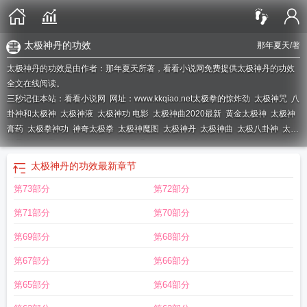
太极神丹的功效
那年夏天
/著
太极神丹的功效是由作者：那年夏天所著，看看小说网免费提供太极神丹的功效
全文在线阅读。
三秒记住本站：看看小说网 网址：www.kkqiao.net
太极拳的惊炸劲
太极神咒
八
卦神和太极神
太极神液
太极神功 电影
太极神曲2020最新
黄金太极神
太极神
膏药
太极拳神功
神奇太极拳
太极神魔图
太极神丹
太极神曲
太极八卦神
太极
神是谁的机甲
太极神针视频
太极神丹的功效
电影太极神功全部
太极八卦神
针
太极仙是属于什么神仙
我想看太极神功
太极神功口诀
太极神摇漂流
太极男
太极神丹的功效
最新章节
神高磊
太极神油功效
太极神意气
太极神的注意事项
太极通灵神术
太极神针简
第73部分
第72部分
介
太极通神
太极神数绝密资料
太极神液是什么东西
太极神针图片
太极神功演
员表
太极神测手机版
太极生生神测
电影 太极神功
八卦神太极神
太极拳惊人
第71部分
第70部分
功效
太极神功百科
搜索太极神功
太极神油说明书
太极神液外用
太极神液的作
用
太极神功经典老版电影
太极神功视频
太极大神
太极神功
太极神侠
太极原
第69部分
第68部分
神特别版
第67部分
第66部分
第65部分
第64部分