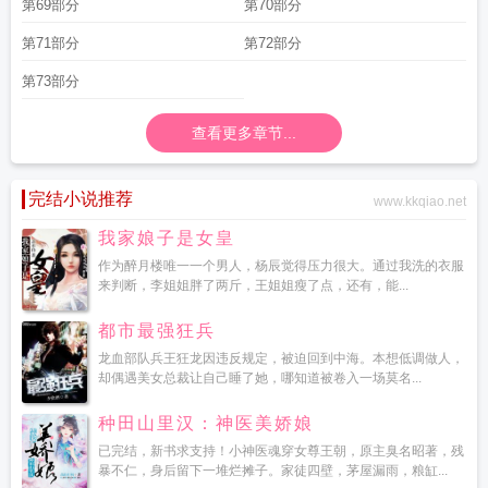
第69部分
第70部分
第71部分
第72部分
第73部分
查看更多章节...
完结小说推荐
www.kkqiao.net
我家娘子是女皇
作为醉月楼唯一一个男人，杨辰觉得压力很大。通过我洗的衣服
来判断，李姐姐胖了两斤，王姐姐瘦了点，还有，能...
都市最强狂兵
龙血部队兵王狂龙因违反规定，被迫回到中海。本想低调做人，
却偶遇美女总裁让自己睡了她，哪知道被卷入一场莫名...
种田山里汉：神医美娇娘
已完结，新书求支持！小神医魂穿女尊王朝，原主臭名昭著，残
暴不仁，身后留下一堆烂摊子。家徒四壁，茅屋漏雨，粮缸...