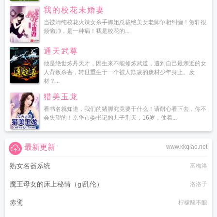
我的校花未婚妻
当被清纯校花火辣女杀手御姐总裁绝美女老师争相纠缠！贺轩很
烦恼帅，是一种病！我是校花的...
通天武尊
他是绝世炼丹天才，因生来不能修炼武道，遭到自己最亲近的女
人背叛杀害，转世重生于一个被人欺凌的废材少年身上。废
材？...
猎美玉龙
看书名就知道，我们的猪脚究竟要干什么！请耐心看下去，你不
会失望的！京华市委书记的儿子荆天，16岁，仗着...
最新更新
www.kkqiao.net
熟女名器系统
富梅洛
魔王母女的床上秘情（gl乱伦）
洛洛子
赤鸾
柠檬酸不酸