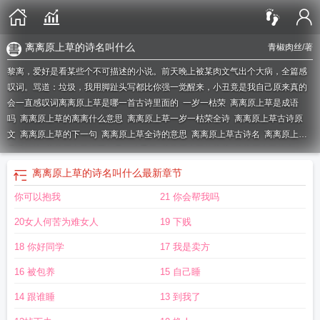
离离原上草的诗名叫什么
青椒肉丝
/著
黎离，爱好是看某些个不可描述的小说。前天晚上被某肉文气出个大病，全篇感
叹词。骂道：垃圾，我用脚趾头写都比你强一觉醒来，小丑竟是我自己原来真的
会一直感叹词
离离原上草是哪一首古诗里面的
一岁一枯荣
离离原上草是成语
吗
离离原上草的离离什么意思
离离原上草一岁一枯荣全诗
离离原上草古诗原
文
离离原上草的下一句
离离原上草全诗的意思
离离原上草古诗名
离离原上草
是谁的诗
离离原上草描写的是什么季节
离离原上草的离离
离离原上草的古
诗
离离原上草一岁一枯荣是哪首诗
一岁一枯荣的诗名叫什么
离离原上草是哪首
离离原上草的诗名叫什么
最新章节
古诗
离离原上草的诗名原来叫什么
离离原上草全诗
离离原上草什么意思
离离
你可以抱我
21 你会帮我吗
原上草全诗的诗名
一岁一枯荣是什么季节
离离原上草的作者是谁
一岁一枯荣啥
意思
离离原上草下一句
离离原上草一岁一枯荣的诗意
离离原上草题目
离离原
20女人何苦为难女人
19 下贱
上草的拼音
一岁一枯荣的哲学道理
离离原上草是谁写的
离离原上草一岁一枯荣
是谁写的
离离原上草的诗名叫什么
离离原上草全诗的诗名作者
离离原上草一岁
18 你好同学
17 我是卖方
一枯荣的意思
一岁一枯荣的意思
离离原上草的全诗
一岁一枯荣体现的生物特
16 被包养
15 自己睡
征
14 跟谁睡
13 到我了