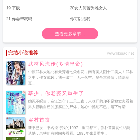
19 下贱
20女人何苦为难女人
21 你会帮我吗
你可以抱我
查看更多章节...
完结小说推荐
www.kkqiao.net
武林风流传(多情皇帝)
中原武林大地北有天芳谱七朵名花，南有美人图十二美人！武林
之中，侠女成风，我一出世，无一落空。皇帝本多情，情深意
更...
慕少，你老婆又重生了
她死不瞑目，在江边守了三天三夜，来收尸的却不是她丈夫看着
男人轻吻自己肿胀腐烂的尸体，她心中撼动不已，暗下许诺...
乡村首富
新书已发，书名逆行我的1997，重回都市，弥补首富匆忙结尾
遗憾，老铁们有时间去看看。1995年张晨重生...