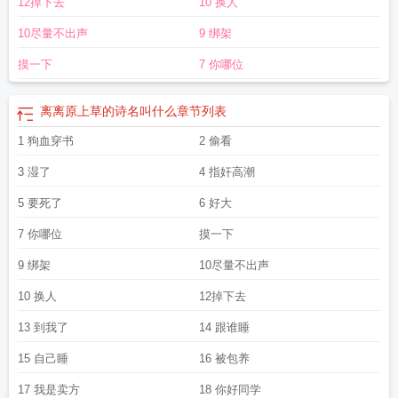
12掉下去
10 换人
10尽量不出声
9 绑架
摸一下
7 你哪位
离离原上草的诗名叫什么
章节列表
1 狗血穿书
2 偷看
3 湿了
4 指奸高潮
5 要死了
6 好大
7 你哪位
摸一下
9 绑架
10尽量不出声
10 换人
12掉下去
13 到我了
14 跟谁睡
15 自己睡
16 被包养
17 我是卖方
18 你好同学