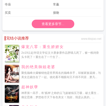
科蔬菜有哪些
十字固
十字加偏旁
十字架
十字绣的正确绣法
十字街头
十字加
寺庙
常赢
一笔变成什么字
十字对十字太阳对月亮是什么字
十字尾巴弯弯算算比十少三打
一字
十字军东东征
十字绣图案大全 新款
十字花封控
十字尾巴弯弯
十字相乘
买卖
接吻
法公式
十字公会
十字军
十字国旗是哪个国家
十字祝福语
十字开头的成语
十
字韧带
十字路口两车顶牛引拥堵
十字花科蔬菜有哪些甲状腺不能吃的
十字军之
查看更多章节...
王3怎样打开控制台
十字军之王3吧
十字绣图案大全
十字架裸绞
十字花科蔬
菜
十字路口烧纸正确烧法
十字架是什么牌子
十字准星瞄准器
十字螺丝打滑拧
不下来怎么办
十字文明用语是什么
十字架与吸血鬼
十字准星
十字路口都是直
完结小说推荐
www.kkqiao.net
行相撞谁的责任
十字路口直行车辆相撞责任
十字八回合五组打一数字
十字
爆宠八零：重生娇娇女
绣
十字架与吸血鬼动漫
十字星k线图解
十字工会现身艾尔巴夫
十字相乘法例题
2o19云起华语文学征文大赛参赛作品胖喵儿死了，被一根鸡骨
20道
十字金刚杵寓意和象征
十字交叉法
十字军之王
头卡死了！重生在了一个生了...
我的绝美御姐老婆
聚焦巅峰火爆畅销他是世界闻名的巅峰杀手，却被家族逼婚，与
美女总裁住在了一起。彼此看不顺眼却又不得不同居，萧凡...
超神妖孽
神界第一高手，有‘贱神’之称的云飞扬被镇压万载，破土重生，
痛定思痛，梦想收尽天下各色美女！泡妞，我是认真的。...