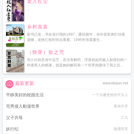
龙入红尘
...
乡村首富
新书已发，书名逆行我的1997，重回都市，弥补首富匆忙结尾
遗憾，老铁们有时间去看看。1995年张晨重生...
（快穿）欲之咒
简介白秋意身中诅咒，若没有解药，浑身就如同被人剔骨刮肉一
样痛男人的精液，就是她的解药第一个世界闺蜜绿了我之后...
最新更新
www.kkqiao.net
平静美好的校园生活
一个兴趣使然的牛头人
宅男侵入動漫世界
夜神月牙
父子共母
江儿
妖行纪
随遇而安