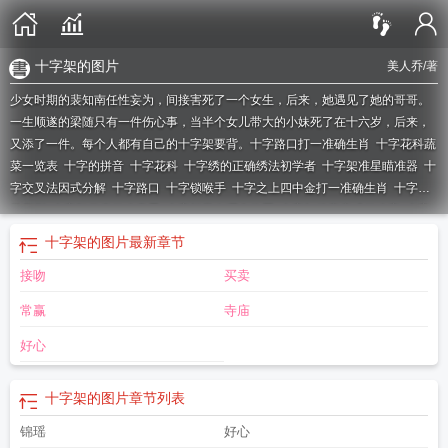
十字架的图片
美人乔
/著
少女时期的裴知南任性妄为，间接害死了一个女生，后来，她遇见了她的哥哥。
一生顺遂的梁随只有一件伤心事，当半个女儿带大的小妹死了在十六岁，后来，
又添了一件。每个人都有自己的十字架要背。
十字路口打一准确生肖
十字花科蔬
菜一览表
十字的拼音
十字花科
十字绣的正确绣法初学者
十字架准星瞄准器
十
字交叉法因式分解
十字路口
十字锁喉手
十字之上四中金打一准确生肖
十字韧
带撕裂
十字架代表什么意思
十字韧带在哪个位置
十字加偏旁变成什么字
十字
岭蜥是保护动物吗
十字架与吸血鬼第一季免费观看动画
十字组词
十子之上四中
十字架的图片
最新章节
金指什么生肖
十字绣勾边绣法教程
十字车标是什么车
十字天经
十字路口两个
接吻
买卖
直行车相撞谁的责任
十字相乘法公式技巧
十字旁的字有哪些字
十字架图片
十
字加一笔
十字笔顺
十字路口的房子风水怎么样
十字加三笔变成什么字
十字貂
常赢
寺庙
属于什么档次
算算数目少三猜字谜
十字星是什么意思?十字星k线图解
十字津头
一字行什么意思
十字路口掉头正确走法
十字绣成品出售价格
十字军之王3
十字
好心
对十字太阳对月亮打一字
十字架是我的荣耀歌谱
十字绣怎么勾边
十字路口撞车
责任划分
十字路口英语
十字弩
十字军东争
十字礼貌用语
十子之上四中金打一
十字架的图片
章节列表
准确生肖
十字成语
十字之下码出全打一正确生肖
十字相乘法练习题
十字螺丝
拧花了怎么办
十字相乘法
十字春联精选大全
十字绣怎样洗最好最干净
十字花
锦瑶
好心