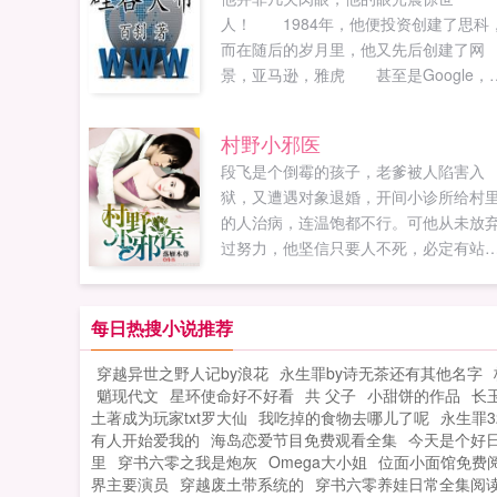
人！ 1984年，他便投资创建了思科
而在随后的岁月里，他又先后创建了网
景，亚马逊，雅虎 甚至是Google，
ICQ...
村野小邪医
段飞是个倒霉的孩子，老爹被人陷害入
狱，又遭遇对象退婚，开间小诊所给村
的人治病，连温饱都不行。可他从未放
过努力，他坚信只要人不死，必定有站
人生巅峰的那天，最后他用枚小小的银
走上复仇之路，凭精湛的针灸获得无数
女青睐陪伴。这是个励志故事，段飞的
每日热搜小说推荐
起之路经受无数阴谋陷害，可他为了坚
穿越异世之野人记by浪花
永生罪by诗无茶还有其他名字
正义毫不畏惧，视死如归跟邪恶力量做
魈现代文
星环使命好不好看
共 父子
小甜饼的作品
长
争。...
土著成为玩家txt罗大仙
我吃掉的食物去哪儿了呢
永生罪3
有人开始爱我的
海岛恋爱节目免费观看全集
今天是个好
里
穿书六零之我是炮灰
Omega大小姐
位面小面馆免费
界主要演员
穿越废土带系统的
穿书六零养娃日常全集阅