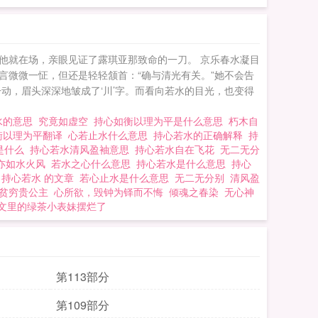
他就在场，亲眼见证了露琪亚那致命的一刀。 京乐春水凝目
言微微一怔，但还是轻轻颔首：“确与清光有关。”她不会告
动，眉头深深地皱成了‘川’字。而看向若水的目光，也变得
水的意思
究竟如虚空
持心如衡以理为平是什么意思
朽木自
衡以理为平翻译
心若止水什么意思
持心若水的正确解释
持
是什么
持心若水清风盈袖意思
持心若水自在飞花
无二无分
亦如水火风
若水之心什么意思
持心若水是什么意思
持心
诗
持心若水 的文章
若心止水是什么意思
无二无分别
清风盈
贫穷贵公主
心所欲，毁钟为铎而不悔
倾魂之春染
无心神
文里的绿茶小表妹摆烂了
第113部分
第109部分