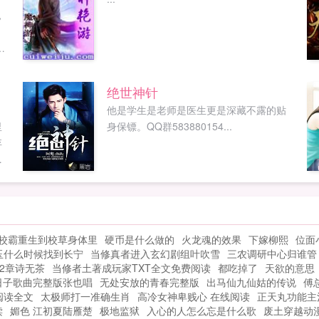
，
绝世神针
他是学生是老师是医生更是深藏不露的贴
里
身保镖。QQ群583880154...
弃
在
针
美
崛
守
校霸重生到校草身体里
硬币是什么做的
火龙魂的效果
下嫁柳熙
位面
斗
玉什么时候找到长宁
当修真者进入玄幻剧组叶吹雪
三农调研中心归谁管
2章诗无茶
当修者土著成玩家TXT全文免费阅读
都吃掉了
天欲的意思
日子歌曲完整版张也唱
无处安放的青春完整版
出马仙九仙姑的传说
傅
阅读全文
太极师打一准确生肖
高冷女神卑贱心 在线阅读
正天丸功能主
读
媚色 江初夏陆雁楚
极地监狱
入心的人怎么忘是什么歌
废土穿越动