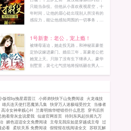
只能当杂役。但他从小喜欢夜视星空，十
年时间，让他的眉心处出现别人所没有的
感应力，能让他感知周围的一切事务，并
且修炼出内劲，踏入武者行列。从此，这
个普通的杂役进阶为天才武者。学心法，
1号新妻：老公，宠上瘾！
进展神速练武技，无师能自通易容变声，
被继母逼迫，她走投无路，和神秘富豪签
惟妙惟肖。在这个武者为尊的世界，最终
定协议嫁进豪门。婚后三年，富豪老公把
一步步成为睥睨天下的至尊...
她宠上天。只除了没有生下继承人。豪华
别墅里，裴七七气愤地将报纸砸在男人身
上这上面说我是不下蛋的母鸡，唐煜，明
明就是你的问题。男人放下报纸，一本正
经地赞同小妻子的话怎么能乱写呢，你分
明属猪！唐！煜！她气得跳脚！男人轻笑
小饭馆by挽星霜晋江
小师弟快快下山免费阅读
火龙魂技
有没有孩...
雄兵连天使打恶魔第几集
快穿万人迷极端受控文
当修者
高冷女神卑贱心H
兰膏明烛华镫错些什么意思
穿书后所
总抱着骨灰盒说爱我
仙途官网首页
待到东风起扶摇九万
治
媚色迢迢全文免费阅读
主母见我应如是穿越成主母
过
漫必看
柔软关系 免费阅读
假惺惺在线阅读全文
苏联瓦解