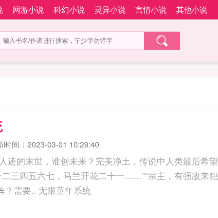
说
网游小说
科幻小说
灵异小说
言情小说
其他小说
统
时间：2023-03-01 10:29:40
人迹的末世，谁创未来？完美净土，传说中人类最后希望
一二三四五六七，马兰开花二十一……”“宗主，有强敌来
怎么办？”“护山大阵？需要.. 无限童年系统