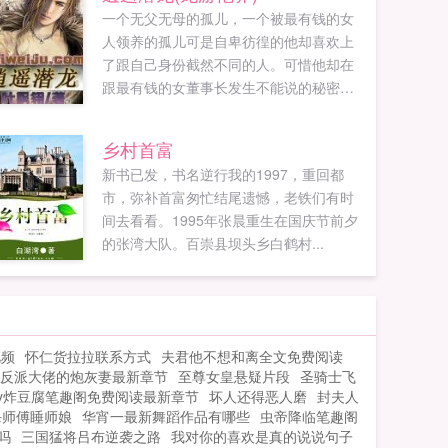
一个无父无母的孤儿，一个被最有钱的女
人领养的孤儿可是自卑彷徨的他却喜欢上
了跟自己身份截然不同的人。可惜他却在
跟最有钱的女董事长发生不能说的秘密之
后一切都变了。各色各样的大小美人纷扰
而至，围绕在他的身边！成熟美艳，清纯
乡村首富
可爱，性感妩媚，柔情万千最后的最后，
新书已发，书名逆行我的1997，重回都
他凭借着自己的能力，在那多少美人美妇
市，弥补首富匆忙结尾遗憾，老铁们有时
的陪伴之下，在这一片弱肉强食的世界之
间去看看。1995年张晨重生在国庆节前夕
中创下了一个伟大的奇迹！...
的张湾大队。百崇县坝头乡白鹤村...
视频
怀仁货拉拉联系方式
夫君他不想和离全文免费阅读
反派大佬的炮灰妻最新章节
至尊女皇悬疑片段
圣骑士飞
y炸豆腐笔趣阁免费阅读最新章节
坏人还得恶人磨
封夫人
杀师傅睡师娘
华宵一最新舞蹈作品有哪些
虫帝降临笔趣阁
吗
三国猛将吕布逆袭之路
我对你的喜欢是真的说说句子