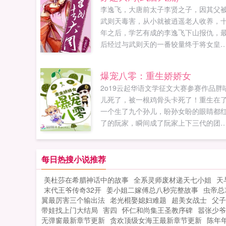
李逸飞，大唐前太子李贤之子，因其父
武则天毒害，从小就被逍遥老人收养，
年之后，学艺有成的李逸飞下山报仇，
后经过与武则天的一番较量终于将女皇
服，成功光复李唐江山，揽江山美人于
身，享受人间帝王之风流。...
爆宠八零：重生娇娇女
2o19云起华语文学征文大赛参赛作品胖
儿死了，被一根鸡骨头卡死了！重生在
一个生了九个孙儿，盼孙女盼的眼睛都
了的阮家，瞬间成了阮家上下三代的团
宠！胖喵儿笑眯眯，觉得这有奶奶宠，
妈爱，哥哥护的小日子，真叫一个美滋
哟。当然，如果没有某只躲在角落里，
每日热搜小说推荐
睛里放着绿光，死死盯着她的‘大灰狼’，
美杜莎在希腊神话中的故事
全系灵师废材递天七小姐
天
就更好了！某只‘大灰狼’冷笑一声上辈子
末代王爷传奇32开
姜小姐二嫁傅总八秒完整故事
虫帝总
吃到，这辈子总要吃到的！胖喵儿へノ..
翼最厉害三个输出法
老光棍娶媳妇难题
超美女战士
父子
带娃找上门大结局
害四
怀仁和尚集王圣教序碑
嚣张少爷
无弹窗最新章节更新
贪欢顶级女海王最新章节更新
陈年