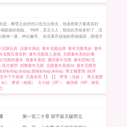
怒的是，断臂之处的伤口也无法愈合，他虽然靠力量将其封
竭陨落的危险。 “呵呵，圣主大人，我在此等候多时了，没
灵主眼神一凝，神识遍寻。 却见离开战场的君辅魂源，缓缓浮
年无限玩具
治童年系统
童年无限品牌
童年无限美好
童年
年无限百度百科
童年无限双人游戏
无限童年系统好看
战记无限的童年
致童年系统
通州童年无限
童年恐怖(无
统 琼月紫羽
邯郸童年无限
无限童年系统txt
童年无限官
&nbsp;&nbsp;剧情&nbsp;&nbsp
男主都爱我 (快穿
文中下不来床
天真有邪【】【】
野草（兄妹 ）
男主都爱
sc）
梦游（校园）
大小姐（SP ）
难伺候（NP、雄竞、
恋）
重
第一百二十章 琼宇寂灭破而立