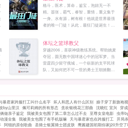
被
格斗，医术，算命，鉴宝，泡妞无一不
十
精。嚣张，霸气，睿智，重情，重义集于
最
一身。水有源，树有根！他就是世界最强
降
者的唯一门徒！从此，最狂门徒诞生！慕
一
容2015都市新作，请大家多多支持！慕容
官方交流群慕容世家167168067另，慕容
体坛之篮球教父
完本作品特种高手纵横都市还请大家多多
喵
穿越2006，喜获神级教练系统。帮助姚麦
支持！...
了
夺冠，圆无数中国球迷心中的冠军梦。当
红
雷霆四少留守俄城，一个崭新的支平民球
队，又如何把不可一世的勇士王朝掀翻下
爸
马。一次穿越，一段关于有完本作品重生
滋
之安东尼篮神体坛之召唤猛将，人品有保
眼
证，放心收藏阅读。阅群539855046，进
那
群需晒学徒以上粉丝值。...
与暴君家跨服打工叫什么名字
坏人和恶人有什么区别
娘子穿了新旗袍
没
攻by山里汉
佩可莉姆的所有形态
贪欢银桃花三部曲
沈晓红 宜兴
穿成
.
俩做亲子鉴定
我被美女包围了第二章怎么过不去
至尊女皇电影
虫帝b
动漫全集
我被美女包围了有手机版嘛
天与暴君家也在跨服打工
开局
年
阿细的原创歌曲
圣骑士银翼骑士团皮肤
鹰酱建国初期你家j20升空了