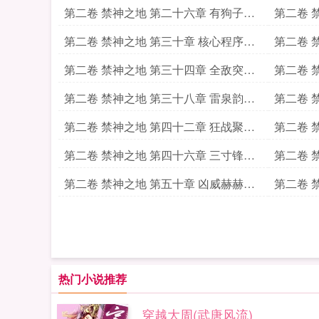
无人
影
第二卷 禁神之地 第二十六章 有狗子在
第二卷 
前
潮
第二卷 禁神之地 第三十章 核心程序地
第二卷 
图
大赛
第二卷 禁神之地 第三十四章 全敌突破
第二卷 
腾云开
幽魂现
第二卷 禁神之地 第三十八章 雷泉韵魂
第二卷 
隐风雨
百宗聚
第二卷 禁神之地 第四十二章 狂战聚势
第二卷 
绿脸现
逆锋芒
第二卷 禁神之地 第四十六章 三寸锋芒
第二卷 
粒子刃
殁锋芒
第二卷 禁神之地 第五十章 凶威赫赫绿
第二卷 
魔宗
欲成魔
热门小说推荐
穿越大周(武唐风流)