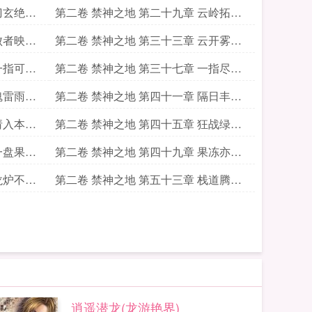
涌
刀玄绝锋
第二卷 禁神之地 第二十九章 云岭拓展
方案
败者映绝
第二卷 禁神之地 第三十三章 云开雾散
赛程启
一指可现
第二卷 禁神之地 第三十七章 一指尽殁
狂战宗
魂雷雨展
第二卷 禁神之地 第四十一章 隔日丰收
新道途
请入本宗
第二卷 禁神之地 第四十五章 狂战绿脸
劫掠根
一盘果冻
第二卷 禁神之地 第四十九章 果冻亦可
弑神明
龙炉不动
第二卷 禁神之地 第五十三章 栈道腾云
狭路难
逍遥潜龙(龙游艳界)