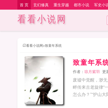
首 页
玄幻修真
重生穿越
都市小说
军史小
看看小说网
看看小说网
>
致童年系统
致童年系
作者：
琼月紫羽
更新
废墟中觉醒，渺无
畔传来古老旋律“