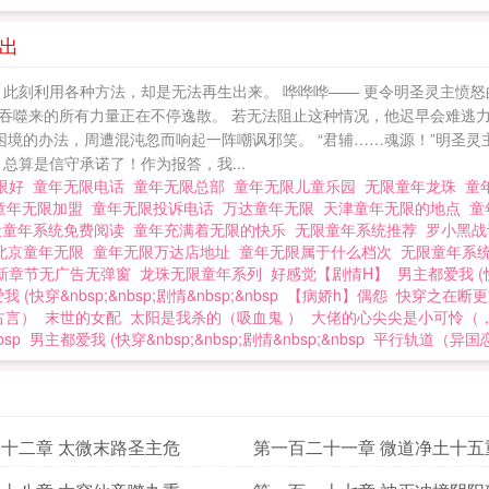
出
，此刻利用各种方法，却是无法再生出来。 哗哗哗—— 更令明圣灵主愤
吞噬来的所有力量正在不停逸散。 若无法阻止这种情况，他迟早会难逃力
困境的办法，周遭混沌忽而响起一阵嘲讽邪笑。 “君辅……魂源！”明圣
总算是信守承诺了！作为报答，我...
限好
童年无限电话
童年无限总部
童年无限儿童乐园
无限童年龙珠
童
童年无限加盟
童年无限投诉电话
万达童年无限
天津童年无限的地点
童
毁童年系统免费阅读
童年充满着无限的快乐
无限童年系统推荐
罗小黑
北京童年无限
童年无限万达店地址
童年无限属于什么档次
无限童年系
新章节无广告无弹窗
龙珠无限童年系列
好感觉【剧情H】
男主都爱我 (快穿
 (快穿&nbsp;&nbsp;剧情&nbsp;&nbsp
【病娇h】偶怨
快穿之在断更
古言）
末世的女配
太阳是我杀的（吸血鬼 ）
大佬的心尖尖是小可怜（，
bsp
男主都爱我 (快穿&nbsp;&nbsp;剧情&nbsp;&nbsp
平行轨道（异国
十二章 太微末路圣主危
第一百二十一章 微道净土十五