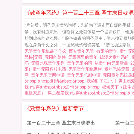
《致童年系统》第一百二十三章 圣主末日魂源
”片刻后，明圣灵主愤怒咆哮，先前为了遁走而自爆的手臂
禁，没有鲜血流出，但断臂之处就像是一个堤坝缺口，他所
想到你来的这么慢。” 脸色铁青的明圣灵主，尚未找到摆脱
现在身前千丈之外，一脸悠哉悠哉诡笑道：“楚飞扬这家伙，
无限童年系统讲了什么
西安童年无限
有限的童年
童年无
恐怖[无限
无限的陪伴
无限画里的童年
综漫之童年系统
吗
无限龙珠童年系列
童年无限的词
从童年向无限歌曲
限)
童年无限客服电话
无限童年系统纵横
童年恐怖无限
网
童年无限官网电话
童年无限总部电话
无限童年系统最
&nbsp;&nbsp;剧情&nbsp;&nbsp
我捡到了江户川
男主都爱我
我 (快穿&nbsp;&nbsp;剧情&nbsp;&nbsp
权倾天下（政斗
重组家庭）
男主都爱我 (快穿&nbsp;&nbsp;剧情&nbsp;&n
《致童年系统》最新章节
第一百二十三章 圣主末日魂源出
第一百二