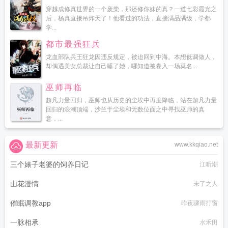
穿越成修真世界的一个废柴，那还修你妹的真？一道七彩霞光之
后，杨真直接吊炸天了！他看过的功法，直接满品满级，学都
学...
都市最强狂兵
龙血部队兵王狂龙因违反规定，被迫回到中海。本想低调做人，
却偶遇美女总裁让自己睡了她，哪知道被卷入一场莫名...
巫师再临
超凡力量回归，巫师也从历史的尘埃中再度降临，站在超凡力量
回归的浪潮顶端，沙兰于尘埃和无数位面之中寻找巫师的真
意，...
最新更新
www.kkqiao.net
三个婊子老婆的饲养日记
江听潮
山花漫情
未了之人
催眠调教app
昨夜骤雨打窗
一脉相承
水禾田