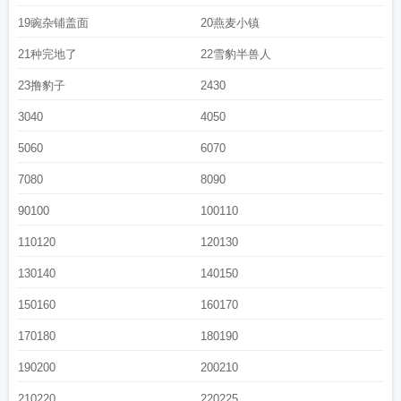
像谈恋爱
幻想种谈恋爱了原著叫什么名字
所以和幻想种谈恋爱了笔趣阁免费
是
19豌杂铺盖面
20燕麦小镇
不是喜欢
所以和幻想种谈恋爱了 作者谋杀月亮
和幻想中的人谈恋爱
幻想中的
21种完地了
22雪豹半兽人
恋爱叫什么
所以和幻想种谈恋爱了txt
所以和幻想种谈恋爱了谋杀月亮免费阅
读
幻想和他在一起
所以和幻想种谈恋爱了笔趣阁
23撸豹子
2430
3040
4050
5060
6070
7080
8090
90100
100110
110120
120130
130140
140150
150160
160170
170180
180190
190200
200210
210220
220225