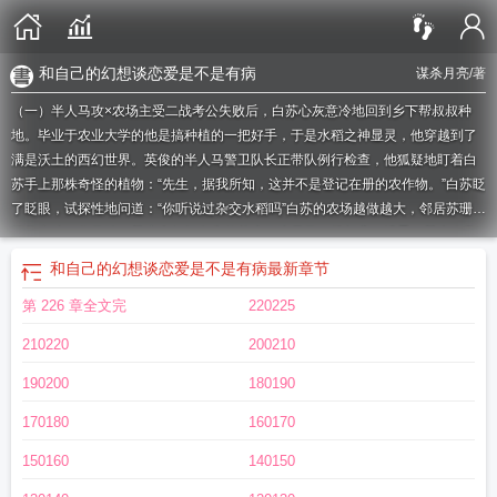
和自己的幻想谈恋爱是不是有病
谋杀月亮
/著
（一）半人马攻×农场主受二战考公失败后，白苏心灰意冷地回到乡下帮叔叔种
地。毕业于农业大学的他是搞种植的一把好手，于是水稻之神显灵，他穿越到了
满是沃土的西幻世界。英俊的半人马警卫队长正带队例行检查，他狐疑地盯着白
苏手上那株奇怪的植物：“先生，据我所知，这并不是登记在册的农作物。”白苏眨
了眨眼，试探性地问道：“你听说过杂交水稻吗”白苏的农场越做越大，邻居苏珊大
妈热心地（收了钱）替这个年轻有为的帅小伙张罗了一场相亲。清晨，某半人马
局促地踢踏着蹄铁，透过窗户将一束鲜花送给农场主。农场主笑眯眯地同意了某
和自己的幻想谈恋爱是不是有病
最新章节
半人马的约会请求，毕竟，没有人能拒绝一个有行政编制的公务员。（二）克系
第 226 章全文完
220225
天使攻×话唠圣子受（攻有多种形态）沐浴焚香后，纯洁美丽的圣子跪在天使雕像
前，闭上眼虔诚祷告：“蓝脸的窦尔敦盗御马……”天使：天使：“有没有可能，你
210220
200210
胡言乱语，我是听得到的。”（三）梦魔攻×吟游诗人受夜晚的红石榴小镇处处透
露着诡谲。旅馆房间内，鬼影在烛火下摇曳。桑落猝然惊醒，崩溃大叫道：“杀人
190200
180190
不过头点地，求求你来个痛快的吧，我真的不想再做春梦了！”（四）海妖攻×王
170180
160170
子受自从某个吟游诗人不负责任的童话故事在大陆上广为流传，海妖一族的声誉
就受到了极大的影响。娜迦第N次把塞壬堵在礁石上揍：“就你丫的也配叫美人鱼”
150160
140150
（五）精灵王攻×被遗弃的幼崽受精灵母树下，被遗弃的人类幼崽双臂抱膝蜷缩成