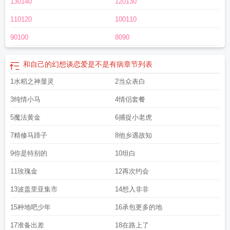
130140
120130
一团，警惕地看着周遭的奇怪生物。精灵们围着幼崽窃窃私语。王垂下淡色双
眸，用大提琴般华丽的嗓音缓缓说道：“既然是母树的意思，那么，我会亲自抚育
110120
100110
你。”他向幼崽伸出手。一如遥不可及的月光，终于肯怜爱世人。（六）活死人攻
×大魔导师受“听说了吗那个阿诺，又活了过来！”“他不是死了好几天了吗”“他那个
90100
8090
继母啊，本事可大着呢……”（七）背负世界的巨龙攻×omega受拥有两个口口的
巨龙千年来一直是单身一龙。这天，它突然收到教廷打包送来的祭品——一个漂
和自己的幻想谈恋爱是不是有病
章节列表
亮的omega男孩。巨龙：你好，老婆，结芬。
ahref="http://m.moxiexs.com"target="_blank"【魔蝎小说】/a
1水稻之神显灵
2当众表白
所以和幻想种谈恋
爱了百度
所以和幻想种谈恋爱了快穿200章
所以和幻想种谈恋爱了快穿免费阅
3纯情小马
4情侣套餐
读
所以和幻想种谈恋爱了夸克
所以和幻想种谈恋爱了快穿格格党
所以和幻想种
谈恋爱了全集免费阅读
所以和幻想种谈恋爱了资源
幻想和喜欢的人谈恋爱
所以
5魔法黄金
6捕捉小老虎
和幻想种谈恋爱了快穿txt
想跟幻想的区别
和幻想中的人对话
幻想和一个人谈恋
7精修马蹄子
8他乡遇故知
爱什么精神病
幻想和一个人在一起
所以和幻想种谈恋爱了快穿笔趣阁
幻想与喜
欢的人在一起
和自己的幻想谈恋爱是不是有病
所以和幻想种恋爱了百度
所以和
9你是特别的
10坦白
幻想种谈恋爱了笔趣阁大主宰
所以和幻想种谈恋爱了by谋杀月亮免费
所以和幻
11玫瑰金
12再次约会
想种谈恋爱了谋杀月亮免费
幻想和爱豆
幻想自己和偶像谈恋爱是病吗
所以和幻
想种谈恋爱了谋杀月亮
一直在跟幻想的人谈恋爱
幻想和爱人在一起的样子
和幻
13波盖里亚集市
14想入非非
想的人说话
所以和幻想种谈恋爱了by谋杀月亮
所以和幻想种谈恋爱了完整版免
费
幻想和某个人谈了恋爱是病吗
幻想和偶像谈恋爱是病吗
爱上一个幻想中的
15种地吧少年
16承包更多的地
人
所以和幻想种谈恋爱了快穿谋杀月亮
所以和幻想种谈恋爱了半人马
幻想和爱
17准备出差
18在路上了
豆在一起
所以和幻想种谈恋爱了快穿TXT
幻想和自己喜欢的人在一起
幻想和偶