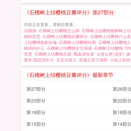
《石榴树上结樱桃豆瓣评分》第27部分
内容正在更新，请稍后查看...
话颠倒
石榴树上结樱桃怎么样
石榴树上结樱桃杨柳树上
桃的意思
石榴树上结樱桃豆瓣评分
石榴树上结樱桃什么
上结樱桃电影改编
石榴树上结樱桃结局
石榴树上结樱桃
桃讲的什么
石榴树上结樱桃全文阅读
石榴树上结樱桃 72
意思
石榴树上结樱桃主题
戮血进化者
云卷云舒(清穿)
换
那年,我还没长大
北京北面儿
穿越之弃子国师
大炕上的肉
《石榴树上结樱桃豆瓣评分》最新章节
第27部分
第26部
第23部分
第22部
第19部分
第18部
第15部分
第14部