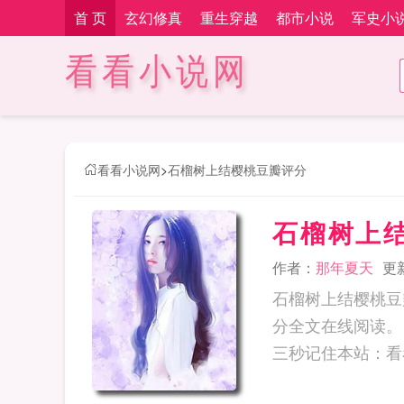
首 页
玄幻修真
重生穿越
都市小说
军史小
看看小说网
看看小说网
>
石榴树上结樱桃豆瓣评分
石榴树上
作者：
那年夏天
更新
石榴树上结樱桃豆
分全文在线阅读。