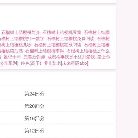
话
石榴树上结樱桃简介
石榴树上结樱桃豆瓣
石榴树上结樱
石榴树上结樱桃打一数字
石榴树上结樱桃免费阅读
石榴树
榴树上结樱桃儿歌
石榴树上结樱桃在线阅读
石榴树上结樱
结樱桃读后感
石榴树上结樱桃李洱
石榴树上结樱桃是什么
藏
谁记十年
完美欺诈师
成都往事我是小姐别爱我
爱上你
(公车系列)
纯色(高干)
养儿防老[未来星际abo]
第24部分
第20部分
第16部分
第12部分