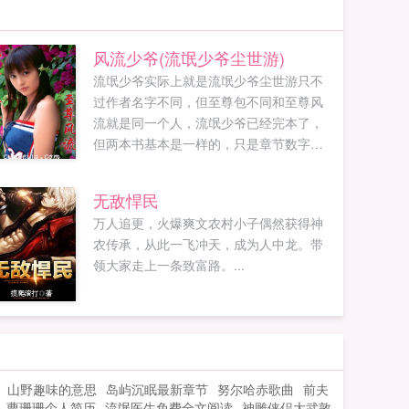
风流少爷(流氓少爷尘世游)
流氓少爷实际上就是流氓少爷尘世游只不
过作者名字不同，但至尊包不同和至尊风
流就是同一个人，流氓少爷已经完本了，
但两本书基本是一样的，只是章节数字不
同而以。所以就同时把两书的章节数字标
出此书记录S省富家少爷夏丰银玩转都市，
无敌悍民
风流逍遥的过程，全书以YY为主，以使读
万人追更，火爆爽文农村小子偶然获得神
者浴血沸腾为目标，那些自命清高者可以
农传承，从此一飞冲天，成为人中龙。带
不看！没有最淫荡，只有更淫荡！要想成
领大家走上一条致富路。...
淫才，快到此处来...
山野趣味的意思
岛屿沉眠最新章节
努尔哈赤歌曲
前夫
曹珊珊个人简历
流氓医生免费全文阅读
神雕侠侣大武敦