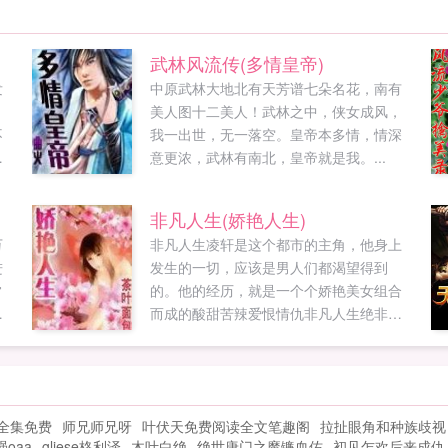
武林风流传(多情皇帝)
发
中原武林大地北有天芳谱七朵名花，南有
美人图十二美人！武林之中，侠女成风，
不
我一出世，无一落空。皇帝本多情，情深
东
意更浓，武林有南北，皇帝就是我。...
天
，
非凡人生(娇艳人生)
还
万
非凡人生凌轩是这个都市的主角，他身上
节
进
发生的一切，应该是男人们都渴望得到
常
的。他的经历，就是一个个娇艳美女组合
打
而成的酸甜苦辣爱恨情仇非凡人生绝非一
踹
般的人生故事，娇艳人生，不走寻常路。
想
非凡人生延续面包作品的一贯风格，更清
强
新，更自然，更现代！总结只有一句YY，
，
只有YY，男人的YY，最尽情的YY！...
全集免费
师兄师兄呀
叶伏天免费阅读全文笔趣阁
拉扯眼角和种族歧视
oaa
gliese格利泽
木叶白绝
绝世唐门之魔镰血佑
初见乍欢后来成仇