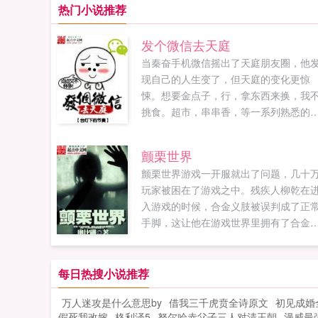
热门小说推荐
发个微信去天庭
当秦奋手机微信摇出了天庭朋友圈，他
现自己的人生变了，但天庭的变化更惊
悚。想要金点子，行，拿东西来换，我
挑食。超市，串串香，等一系列熟悉的
西对原有的天庭造成了冲击。秦奋看着
庭的物产，发现自己似乎要发了。种田
颤栗世界
数钱，好多事要做。我是先吃蟠桃呢，
颤栗世界游戏一开服就出了问题，几十
是九转金丹。签已过，人品嘛，我很有
玩家被困在了游戏之中。残疾人柳乾在
操可以吗？求点求收求票票，求包...
入游戏的时候，合金义肢被误判成了正
手脚，这让他在游戏世界里拥有了合金
造的四肢。一拳能打断一棵树，一脚能
倒一堵墙。开了这么大的挂，柳乾当然
要好好玩下去，成为这款末日游戏里最
每日热搜小说推荐
大的存在。玩久了之后，柳乾慢慢发现
万人迷攻是什么意思by
借我三千虎贲全诗原文
初见成婚
颤栗世界似乎并...
假死我改嫁
格利泽5
努尔哈赤父子三人对清王朝
漫威最强