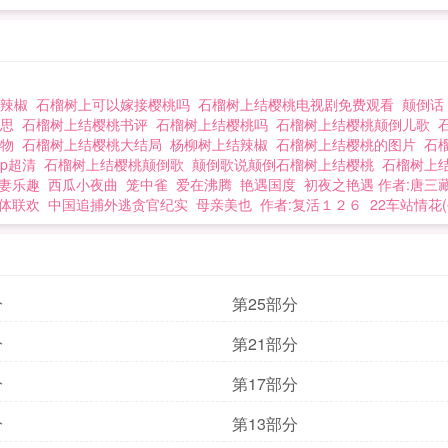
结辣椒
石榴树上可以嫁接樱桃吗
石榴树上结樱桃电视剧免费观看
颠倒
意思
石榴树上结樱桃书评
石榴树上结樱桃吗
石榴树上结樱桃颠倒儿歌
人物
石榴树上结樱桃大结局
杨柳树上结辣椒
石榴树上结樱桃的图片
石
0p超清
石榴树上结樱桃颠倒歌
颠倒歌说颠倒石榴树上结樱桃
石榴树上
妻乐趣
西瓜小夜曲
笼中雀
爱在沸腾
艳遇国度
初夜之艳遇 作者:唐三
体联欢
中国追捕外逃贪官纪实
母亲美也 作者:复活１２６
22车站情花
分
第25部分
分
第21部分
分
第17部分
分
第13部分